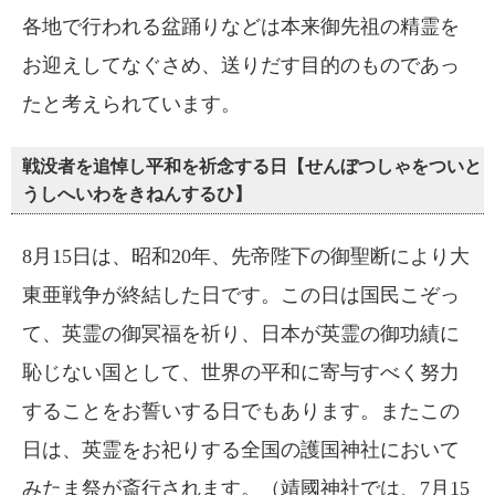
各地で行われる盆踊りなどは本来御先祖の精霊を
お迎えしてなぐさめ、送りだす目的のものであっ
たと考えられています。
戦没者を追悼し平和を祈念する日【せんぼつしゃをついと
うしへいわをきねんするひ】
8月15日は、昭和20年、先帝陛下の御聖断により大
東亜戦争が終結した日です。この日は国民こぞっ
て、英霊の御冥福を祈り、日本が英霊の御功績に
恥じない国として、世界の平和に寄与すべく努力
することをお誓いする日でもあります。またこの
日は、英霊をお祀りする全国の護国神社において
みたま祭が斎行されます。（靖國神社では、7月15