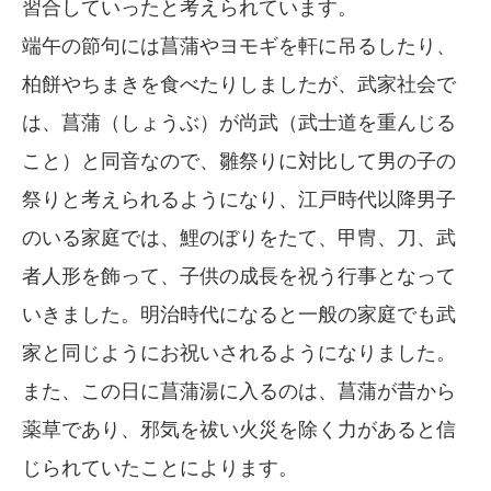
習合していったと考えられています。
端午の節句には菖蒲やヨモギを軒に吊るしたり、
柏餅やちまきを食べたりしましたが、武家社会で
は、菖蒲（しょうぶ）が尚武（武士道を重んじる
こと）と同音なので、雛祭りに対比して男の子の
祭りと考えられるようになり、江戸時代以降男子
のいる家庭では、鯉のぼりをたて、甲冑、刀、武
者人形を飾って、子供の成長を祝う行事となって
いきました。明治時代になると一般の家庭でも武
家と同じようにお祝いされるようになりました。
また、この日に菖蒲湯に入るのは、菖蒲が昔から
薬草であり、邪気を祓い火災を除く力があると信
じられていたことによります。